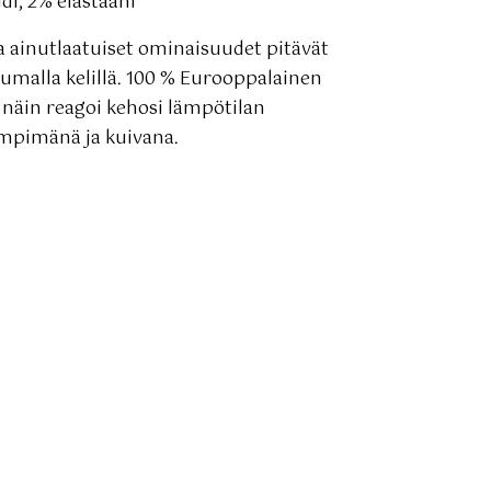
di, 2% elastaani
a ainutlaatuiset ominaisuudet pitävät
uumalla kelillä. 100 % Eurooppalainen
a näin reagoi kehosi lämpötilan
ämpimänä ja kuivana.
a