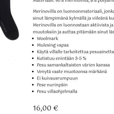
Materiaali: 90% merinovilla, 8% polyami
Merinovilla on luonnonmateriaali, jonk
sinut lämpimänä kylmällä ja viileänä k
Merinovilla on luonnostaan aktiivista j
muutoksiin ja auttaa pitämään sinut l
Woolmark
Mulesing vapaa
Käytä villalle tarkoitettua pesuainett
Kutistuu enintään 3-5 %
Pesu samankaltaisten värien kanssa
Venytä vaate muotoonsa märkänä
Ei kuivausrumpuun
Pese nurinpäin
Pesu villaohjelmalla
16,00
€