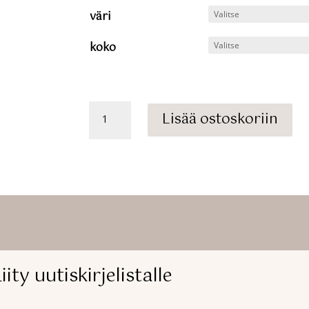
väri
koko
Merinovilla
Lisää ostoskoriin
sukat
määrä
iity uutiskirjelistalle