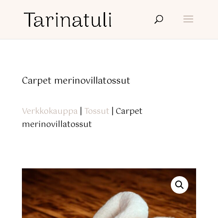
Carpet merinovillatossut
Verkkokauppa
|
Tossut
| Carpet
merinovillatossut