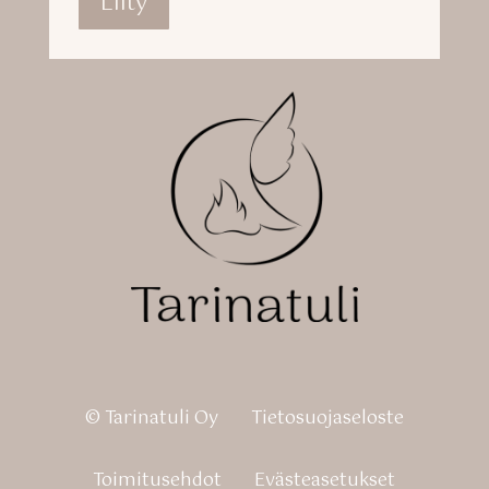
Liity
© Tarinatuli Oy
Tietosuojaseloste
Toimitusehdot
Eväste­asetukset