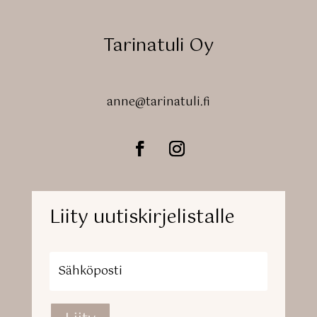
Tarinatuli Oy
anne@tarinatuli.fi
Liity uutiskirjelistalle