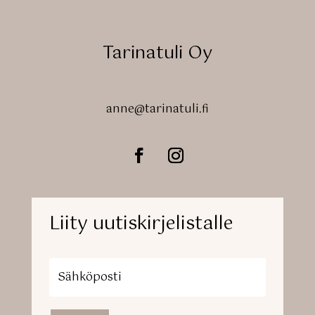
Tarinatuli Oy
anne@tarinatuli.fi
Liity uutiskirjelistalle