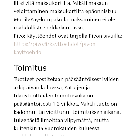
liitetyltä maksukortilta. Mikäli maksun
veloittaminen maksukortilta epäonnistuu,
MobilePay-lompakolla maksaminen ei ole
mahdollista verkkokaupassa.
Pivo: Käyttöehdot ovat tarjolla Pivon sivuilla:
https://pivo.fi/kayttoehdot/pivon-
kayttoehdo
Toimitus
Tuotteet postitetaan pääsääntöisesti viiden
arkipäivän kuluessa. Patjojen ja
tilaustuotteiden toimitusaika on
pääsääntöisesti 1-3 viikkoa. Mikäli tuote on
kadonnut tai vioittunut toimituksen aikana,
tulee tästä ilmoittaa viipymättä, mutta
kuitenkin 14 vuorokauden kuluessa